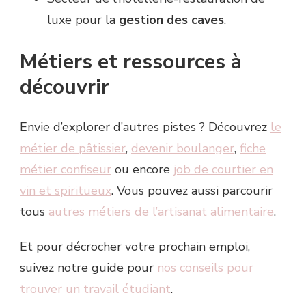
luxe pour la
gestion des caves
.
Métiers et ressources à
découvrir
Envie d’explorer d’autres pistes ? Découvrez
le
métier de pâtissier
,
devenir boulanger
,
fiche
métier confiseur
ou encore
job de courtier en
vin et spiritueux
. Vous pouvez aussi parcourir
tous
autres métiers de l’artisanat alimentaire
.
Et pour décrocher votre prochain emploi,
suivez notre guide pour
nos conseils pour
trouver un travail étudiant
.