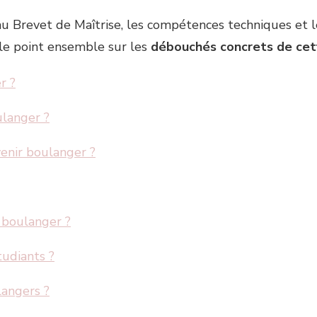
au Brevet de Maîtrise, les compétences techniques et le
t le point ensemble sur les
débouchés concrets de cet
r ?
langer ?
enir boulanger ?
 boulanger ?
tudiants ?
langers ?