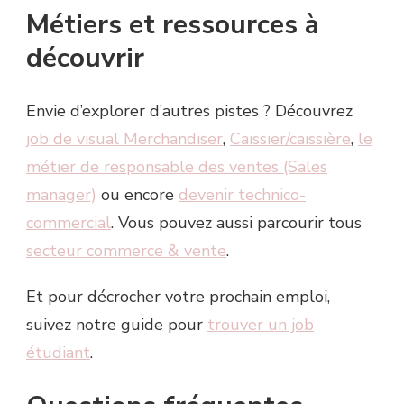
Métiers et ressources à
découvrir
Envie d’explorer d’autres pistes ? Découvrez
job de visual Merchandiser
,
Caissier/caissière
,
le
métier de responsable des ventes (Sales
manager)
ou encore
devenir technico-
commercial
. Vous pouvez aussi parcourir tous
secteur commerce & vente
.
Et pour décrocher votre prochain emploi,
suivez notre guide pour
trouver un job
étudiant
.